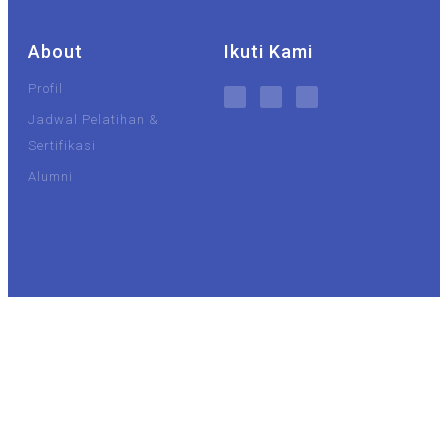
About
Ikuti Kami
Profil
Jadwal Pelatihan &
Sertifikasi
Alumni
UIN Malang
Unisma