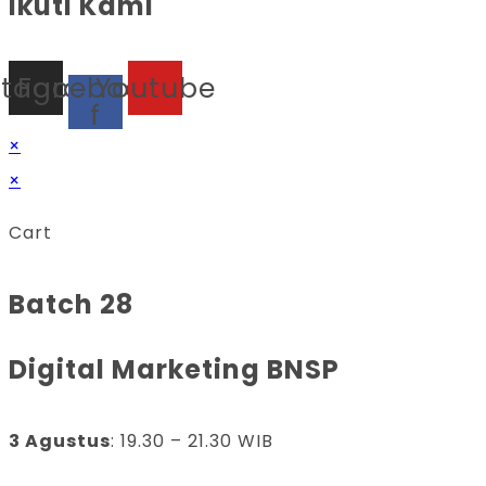
Ikuti Kami
stagram
Facebook-
Youtube
f
×
×
Cart
Batch 28
Digital Marketing BNSP
3 Agustus
: 19.30 – 21.30 WIB