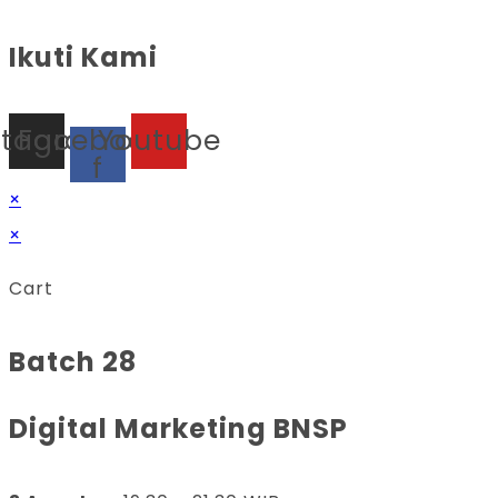
Ikuti Kami
stagram
Facebook-
Youtube
f
×
×
Cart
Batch 28
Digital Marketing BNSP