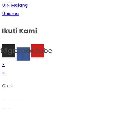
UIN Malang
Unisma
Ikuti Kami
stagram
Facebook-
Youtube
f
×
×
Cart