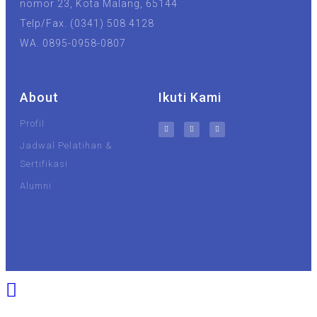
nomor 23, Kota Malang, 65144
Telp/Fax. (0341) 508 4128
WA. 0895-0958-0807
About
Ikuti Kami
Profil
Jadwal Pelatihan &
Sertifikasi
Alumni
UIN Malang
Unisma