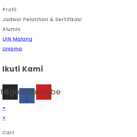
Profil
Jadwal Pelatihan & Sertifikasi
Alumni
UIN Malang
Unisma
Ikuti Kami
stagram
Facebook-
Youtube
f
×
×
Cart