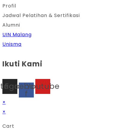
Profil
Jadwal Pelatihan & Sertifikasi
Alumni
UIN Malang
Unisma
Ikuti Kami
stagram
Facebook-
Youtube
f
×
×
Cart