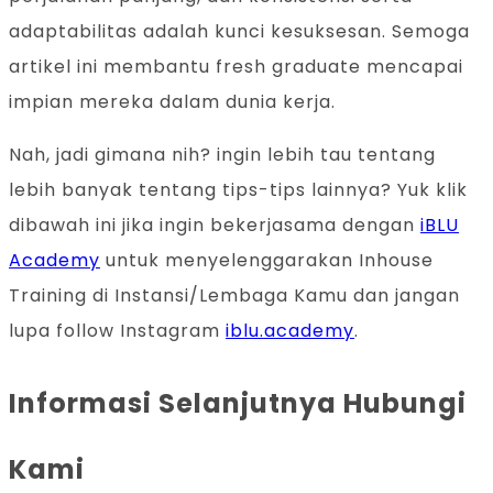
adaptabilitas adalah kunci kesuksesan. Semoga
artikel ini membantu fresh graduate mencapai
impian mereka dalam dunia kerja.
Nah, jadi gimana nih? ingin lebih tau tentang
lebih banyak tentang tips-tips lainnya? Yuk klik
dibawah ini jika ingin bekerjasama dengan
iBLU
Academy
untuk menyelenggarakan Inhouse
Training di Instansi/Lembaga Kamu dan jangan
lupa follow Instagram
iblu.academy
.
Informasi Selanjutnya Hubungi
Kami