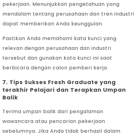
pekerjaan. Menunjukkan pengetahuan yang
mendalam tentang perusahaan dan tren industri
dapat memberikan Anda keunggulan.
Pastikan Anda memahami kata kunci yang
relevan dengan perusahaan dan industri
tersebut dan gunakan kata kunci ini saat
berbicara dengan calon pemberi kerja.
7. Tips Sukses Fresh Graduate yang
terakhir Pelajari dan Terapkan Umpan
Balik
Terima umpan balik dari pengalaman
wawancara atau pencarian pekerjaan
sebelumnya. Jika Anda tidak berhasil dalam