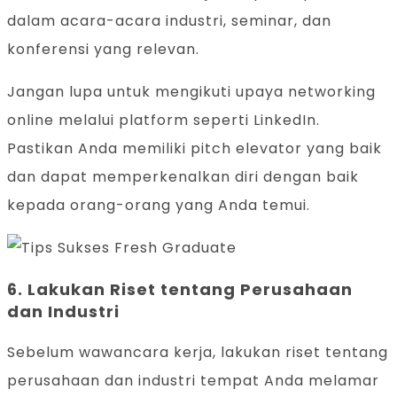
dalam acara-acara industri, seminar, dan
konferensi yang relevan.
Jangan lupa untuk mengikuti upaya networking
online melalui platform seperti LinkedIn.
Pastikan Anda memiliki pitch elevator yang baik
dan dapat memperkenalkan diri dengan baik
kepada orang-orang yang Anda temui.
6. Lakukan Riset tentang Perusahaan
dan Industri
Sebelum wawancara kerja, lakukan riset tentang
perusahaan dan industri tempat Anda melamar