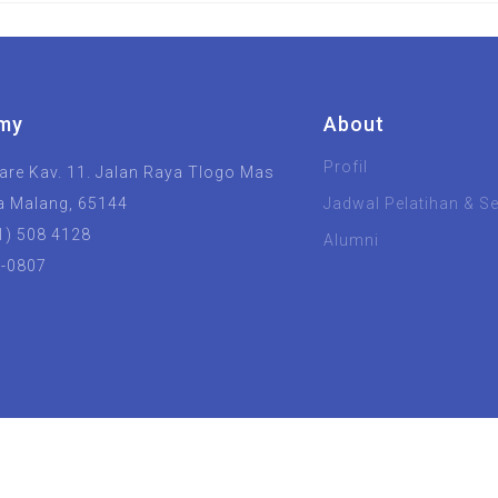
my
About
Profil
re Kav. 11. Jalan Raya Tlogo Mas
a Malang, 65144
Jadwal Pelatihan & Ser
1) 508 4128
Alumni
8-0807
UIN Malang
Unisma