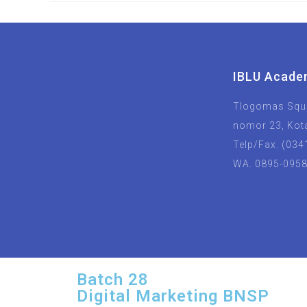
IBLU Acade
Tlogomas Squa
nomor 23, Kot
Telp/Fax. (034
WA. 0895-095
Batch 28
Digital Marketing BNSP