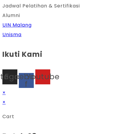
Jadwal Pelatihan & Sertifikasi
Alumni
UIN Malang
Unisma
Ikuti Kami
stagram
Facebook-
Youtube
f
×
×
Cart