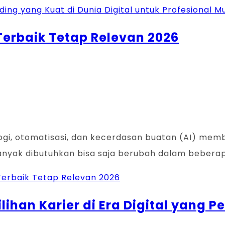
ng yang Kuat di Dunia Digital untuk Profesional M
i Terbaik Tetap Relevan 2026
nologi, otomatisasi, dan kecerdasan buatan (AI) me
banyak dibutuhkan bisa saja berubah dalam bebera
i Terbaik Tetap Relevan 2026
lihan Karier di Era Digital yang 