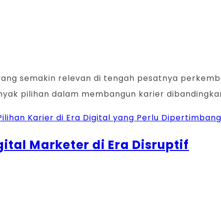
g semakin relevan di tengah pesatnya perkembangan
anyak pilihan dalam membangun karier dibandingka
lihan Karier di Era Digital yang Perlu Dipertimban
ital Marketer di Era Disruptif