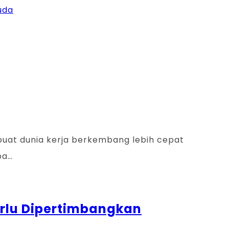
uda
mbuat dunia kerja berkembang lebih cepat
pa…
Perlu Dipertimbangkan