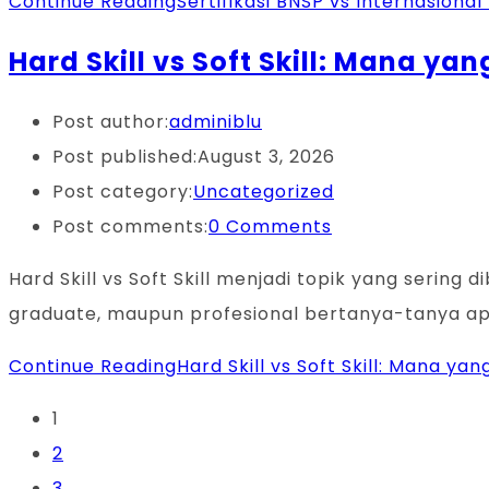
Continue Reading
Sertifikasi BNSP vs Internasiona
Hard Skill vs Soft Skill: Mana y
Post author:
adminiblu
Post published:
August 3, 2026
Post category:
Uncategorized
Post comments:
0 Comments
Hard Skill vs Soft Skill menjadi topik yang serin
graduate, maupun profesional bertanya-tanya 
Continue Reading
Hard Skill vs Soft Skill: Mana y
1
2
3