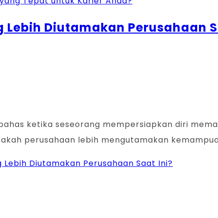
l yang Tepat untuk Karier Anda?
ang Lebih Diutamakan Perusahaan S
g dibahas ketika seseorang mempersiapkan diri mema
apakah perusahaan lebih mengutamakan kemampua
ang Lebih Diutamakan Perusahaan Saat Ini?