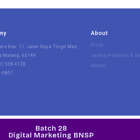
my
About
Profil
re Kav. 11. Jalan Raya Tlogo Mas
a Malang, 65144
Jadwal Pelatihan & Ser
1) 508 4128
Alumni
8-0807
UIN Malang
Unisma
Batch 28
Digital Marketing BNSP