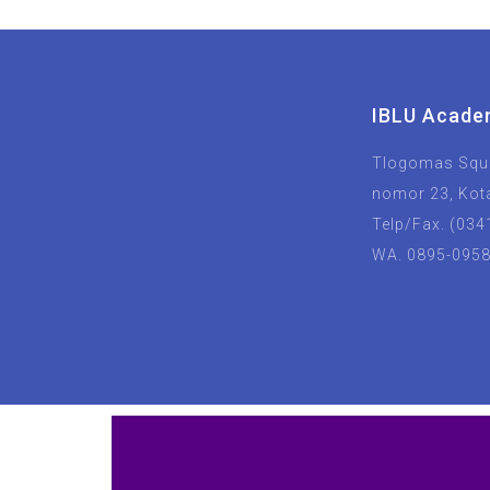
IBLU Acade
Tlogomas Squa
nomor 23, Kot
Telp/Fax. (034
WA. 0895-095