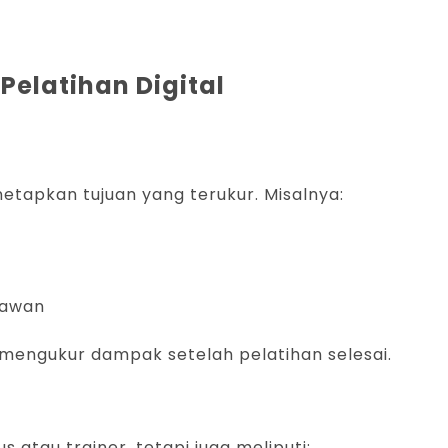
elatihan Digital
etapkan tujuan yang terukur. Misalnya:
yawan
engukur dampak setelah pelatihan selesai.
 atau trainer, tetapi juga meliputi: