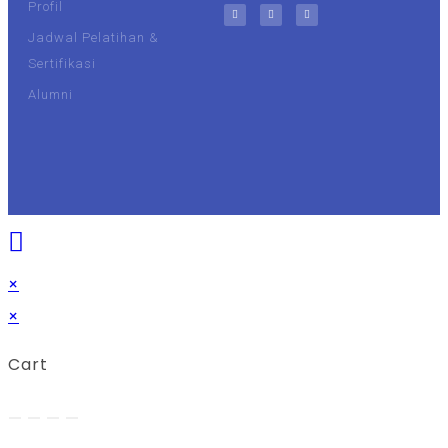
Profil
Jadwal Pelatihan &
Sertifikasi
Alumni
UIN Malang
Unisma
×
×
Cart