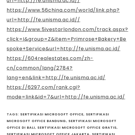
url=http://fe.unisma.ac.id//
https://www.56china.com/world/link.php?
url=http://fe.unisma.ac.id//
https://www.5ivestarlondon.com/track.aspx?
click=I&group=Z&item=Primrose+Bakery+Be
spoke+Service&url=http://fe.unisma.ac.id/
https://604realestates.com/zh-
cn/common/lang/2784?
lang=en&link=http://fe.unisma.ac.id/
https://6297.com/rank.cgi?
mode=link&id=7&url=http://fe.unisma.ac.id/
TAGS
:
SERTIFIKASI MICROSOFT OFFICE
,
SERTIFIKASI
MICROSOFT OFFICE BANDUNG
,
SERTIFIKASI MICROSOFT
OFFICE DI BALI
,
SERTIFIKASI MICROSOFT OFFICE GRATIS
,
SERTIFIKASI MICROSOFT OFFICE JAKARTA
,
SERTIFIKASI