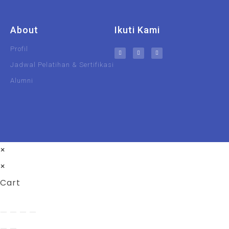
About
Ikuti Kami
Profil
Jadwal Pelatihan & Sertifikasi
Alumni
UIN Malang
Unisma
×
×
Cart