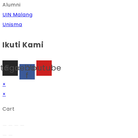
Alumni
UIN Malang
Unisma
Ikuti Kami
stagram
Facebook-
Youtube
f
×
×
Cart