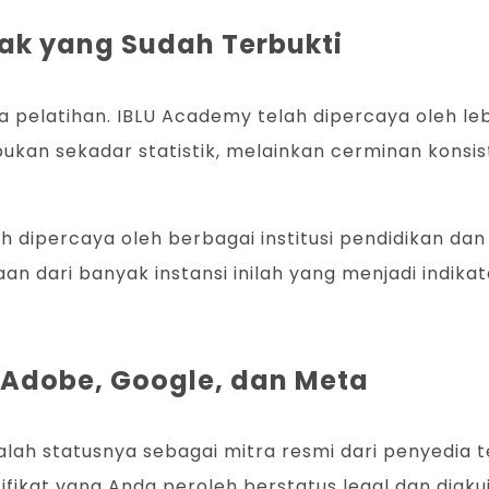
ak yang Sudah Terbukti
elatihan. IBLU Academy telah dipercaya oleh leb
ni bukan sekadar statistik, melainkan cerminan ko
ah dipercaya oleh berbagai institusi pendidikan da
aan dari banyak instansi inilah yang menjadi indi
, Adobe, Google, dan Meta
ah statusnya sebagai mitra resmi dari penyedia te
tifikat yang Anda peroleh berstatus legal dan diaku