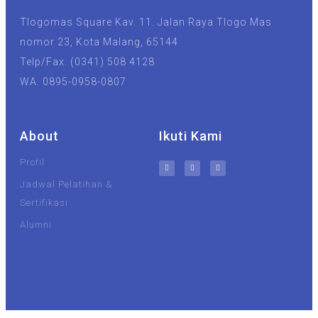
Tlogomas Square Kav. 11. Jalan Raya Tlogo Mas
nomor 23, Kota Malang, 65144
Telp/Fax. (0341) 508 4128
WA. 0895-0958-0807
About
Ikuti Kami
Profil
Jadwal Pelatihan &
Sertifikasi
Alumni
UIN Malang
Unisma