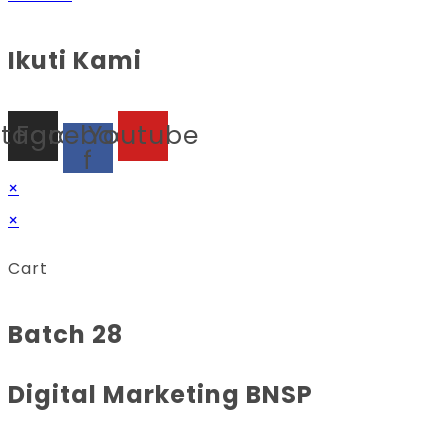
Ikuti Kami
stagram
Facebook-
Youtube
f
×
×
Cart
Batch 28
Digital Marketing BNSP