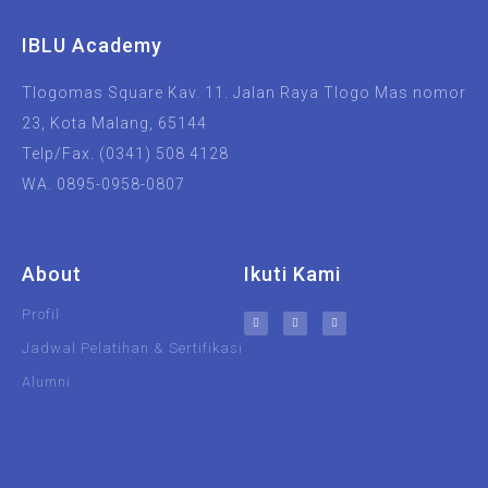
IBLU Academy
Tlogomas Square Kav. 11. Jalan Raya Tlogo Mas nomor
23, Kota Malang, 65144
Telp/Fax. (0341) 508 4128
WA. 0895-0958-0807
About
Ikuti Kami
Profil
Jadwal Pelatihan & Sertifikasi
Alumni
UIN Malang
Unisma