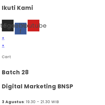
Ikuti Kami
stagram
Facebook-
Youtube
f
×
×
Cart
Batch 28
Digital Marketing BNSP
3 Agustus
: 19.30 – 21.30 WIB