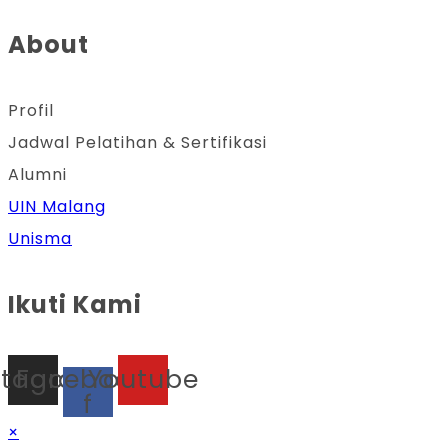
About
Profil
Jadwal Pelatihan & Sertifikasi
Alumni
UIN Malang
Unisma
Ikuti Kami
stagram
Facebook-
Youtube
f
×