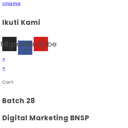
Unisma
Ikuti Kami
stagram
Facebook-
Youtube
f
×
×
Cart
Batch 28
Digital Marketing BNSP