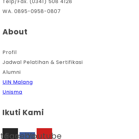
Telp/Fax. (0341) 508 4128
WA. 0895-0958-0807
About
Profil
Jadwal Pelatihan & Sertifikasi
Alumni
UIN Malang
Unisma
Ikuti Kami
stagram
Facebook-
Youtube