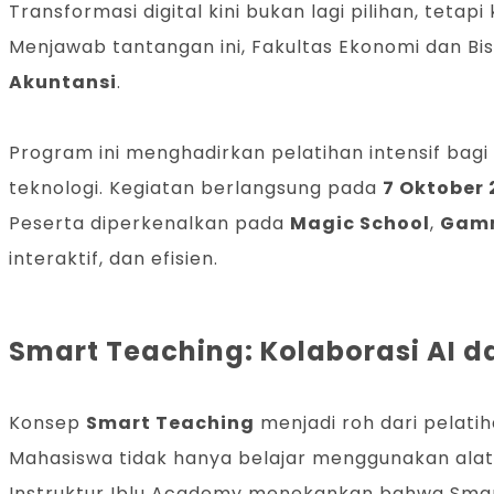
Transformasi digital kini bukan lagi pilihan, tetap
Menjawab tantangan ini, Fakultas Ekonomi dan Bis
Akuntansi
.
Program ini menghadirkan pelatihan intensif bagi
teknologi. Kegiatan berlangsung pada
7 Oktober 
Peserta diperkenalkan pada
Magic School
,
Gam
interaktif, dan efisien.
Smart Teaching: Kolaborasi AI d
Konsep
Smart Teaching
menjadi roh dari pelatiha
Mahasiswa tidak hanya belajar menggunakan ala
Instruktur Iblu Academy menekankan bahwa Smar