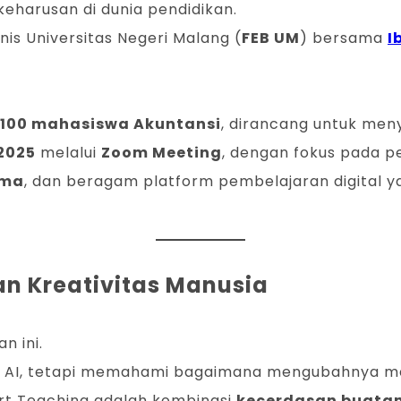
i keharusan di dunia pendidikan.
nis Universitas Negeri Malang (
FEB UM
) bersama
I
100 mahasiswa Akuntansi
, dirancang untuk men
2025
melalui
Zoom Meeting
, dengan fokus pada p
ma
, dan beragam platform pembelajaran digital
an Kreativitas Manusia
n ini.
t AI, tetapi memahami bagaimana mengubahnya men
t Teaching adalah kombinasi
kecerdasan buata