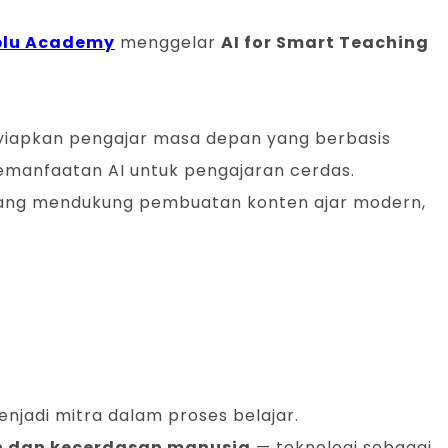
blu Academy
menggelar
AI for Smart Teaching
yiapkan pengajar masa depan yang berbasis
emanfaatan AI untuk pengajaran cerdas.
 yang mendukung pembuatan konten ajar modern,
jadi mitra dalam proses belajar.
n dan kecerdasan manusia
— teknologi sebagai