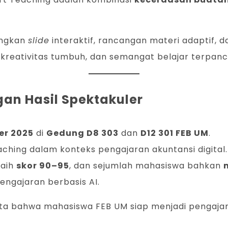
angkan
slide
interaktif, rancangan materi adaptif, d
 kreativitas tumbuh, dan semangat belajar terpanca
ngan Hasil Spektakuler
er 2025
di
Gedung D8 303
dan
D12 301 FEB UM
.
ching dalam konteks pengajaran akuntansi digital.
raih
skor 90–95
, dan sejumlah mahasiswa bahkan
ngajaran berbasis AI.
yata bahwa mahasiswa FEB UM siap menjadi pengajar