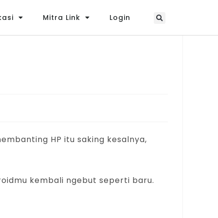
kasi
Mitra Link
Login
mbanting HP itu saking kesalnya,
roidmu kembali ngebut seperti baru.