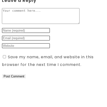
Leave a Reply
Comment
Enter
your
Enter
name
your
Enter
or
email
your
Save my name, email, and website in this
username
address
website
browser for the next time I comment.
to
to
URL
comment
comment
(optional)