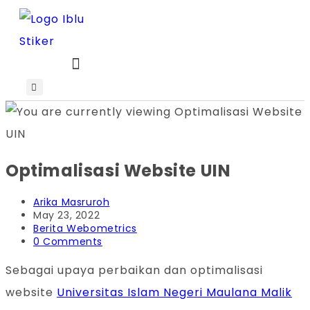
Skip
to
content
Optimalisasi Website UIN
Post
Arika Masruroh
author:
Post
May 23, 2022
published:
Post
Berita Webometrics
category:
Post
0 Comments
comments:
Sebagai upaya perbaikan dan optimalisasi
website
Universitas Islam Negeri Maulana Malik