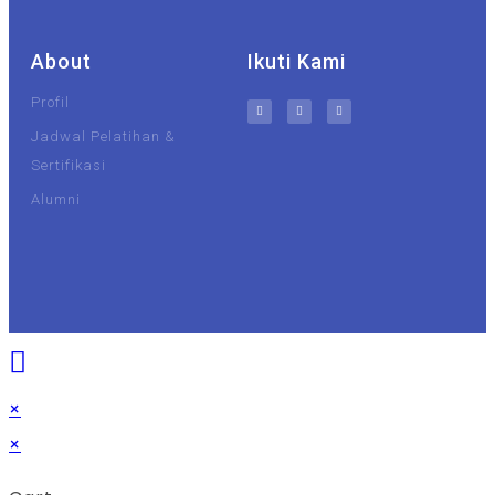
About
Ikuti Kami
Profil
Jadwal Pelatihan &
Sertifikasi
Alumni
UIN Malang
Unisma
×
×