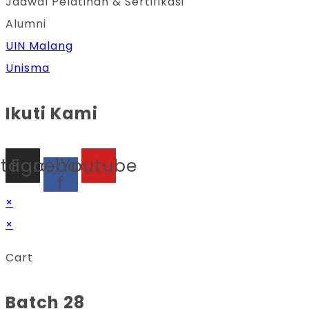
Jadwal Pelatihan & Sertifikasi
Alumni
UIN Malang
Unisma
Ikuti Kami
stagram
Facebook-
Youtube
f
×
×
Cart
Batch 28