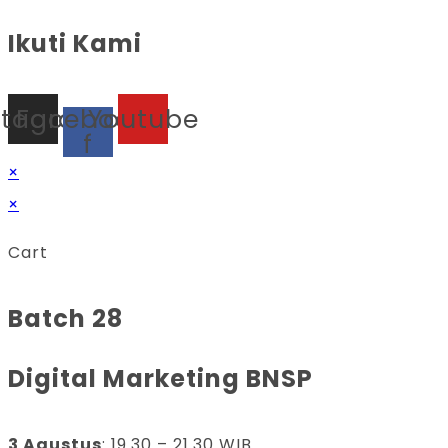
Ikuti Kami
stagram
Facebook-
Youtube
f
×
×
Cart
Batch 28
Digital Marketing BNSP
3 Agustus
: 19.30 – 21.30 WIB