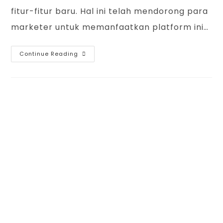
fitur-fitur baru. Hal ini telah mendorong para
marketer untuk memanfaatkan platform ini…
Continue Reading
IBLU Academy
Tlogomas Square Kav. 11. Jalan Raya Tlogo Mas
nomor 23, Kota Malang, 65144
Telp/Fax. (0341) 508 4128
WA. 0895-0958-0807