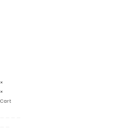
About
Ikuti Kami
Profil
Jadwal Pelatihan &
Sertifikasi
Alumni
UIN Malang
Unisma
×
×
Cart