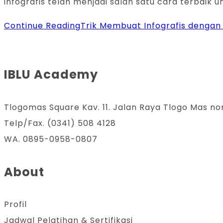
infografis telah menjadi salah satu cara terbaik u
Continue Reading
Trik Membuat Infografis dengan
IBLU Academy
Tlogomas Square Kav. 11. Jalan Raya Tlogo Mas no
Telp/Fax. (0341) 508 4128
WA. 0895-0958-0807
About
Profil
Jadwal Pelatihan & Sertifikasi