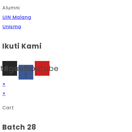
Alumni
UIN Malang
Unisma
Ikuti Kami
stagram
Facebook-
Youtube
f
×
×
Cart
Batch 28