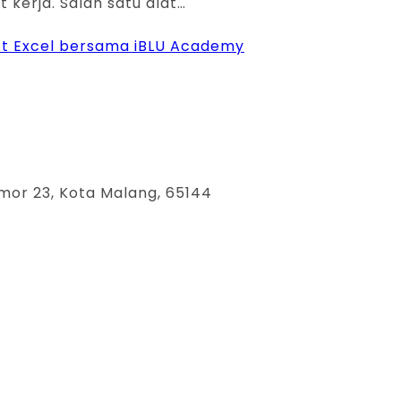
 kerja. Salah satu alat…
soft Excel bersama iBLU Academy
mor 23, Kota Malang, 65144