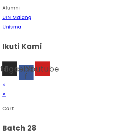
Alumni
UIN Malang
Unisma
Ikuti Kami
stagram
Facebook-
Youtube
f
×
×
Cart
Batch 28