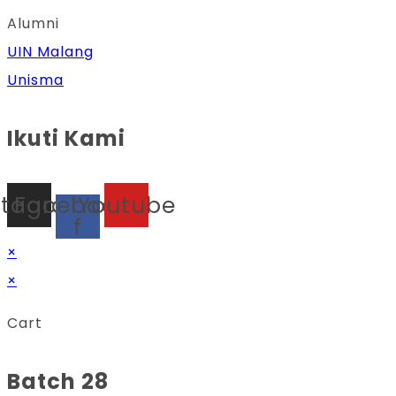
Alumni
UIN Malang
Unisma
Ikuti Kami
stagram
Facebook-
Youtube
f
×
×
Cart
Batch 28