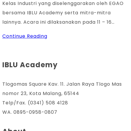
Kelas Industri yang diselenggarakan oleh EGAO
bersama IBLU Academy serta mitra-mitra
lainnya. Acara ini dilaksanakan pada 11 – 16…
Sertifikasi
Continue Reading
Digital
Marketing
IBLU Academy
BNSP
–
Kelas
Tlogomas Square Kav. 11. Jalan Raya Tlogo Mas
Industri
nomor 23, Kota Malang, 65144
Telp/Fax. (0341) 508 4128
WA. 0895-0958-0807