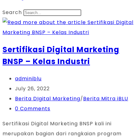
Search
Sertifikasi Digital Marketing
BNSP – Kelas Industri
Post
adminiblu
author:
Post
July 26, 2022
published:
Post
Berita DIgital Marketing
/
Berita Mitra iBLU
category:
Post
0 Comments
comments:
Sertifikasi Digital Marketing BNSP kali ini
merupakan bagian dari rangkaian program