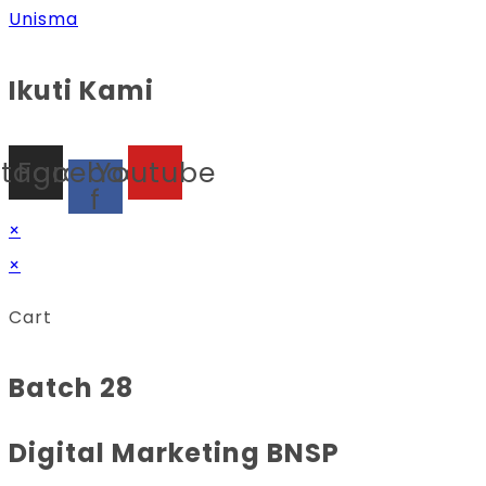
Unisma
Ikuti Kami
stagram
Facebook-
Youtube
f
×
×
Cart
Batch 28
Digital Marketing BNSP