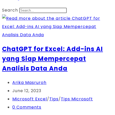
Search
ChatGPT for Excel: Add-ins AI
yang Siap Mempercepat
Analisis Data Anda
Post
Arika Masruroh
author:
Post
June 12, 2023
published:
Post
Microsoft Excel
/
Tips
/
Tips Microsoft
category:
Post
0 Comments