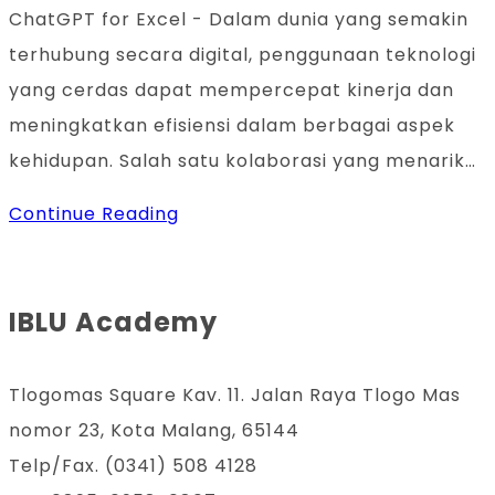
comments:
ChatGPT for Excel - Dalam dunia yang semakin
terhubung secara digital, penggunaan teknologi
yang cerdas dapat mempercepat kinerja dan
meningkatkan efisiensi dalam berbagai aspek
kehidupan. Salah satu kolaborasi yang menarik…
ChatGPT
Continue Reading
for
Excel:
IBLU Academy
Add-
ins
AI
Tlogomas Square Kav. 11. Jalan Raya Tlogo Mas
yang
nomor 23, Kota Malang, 65144
Siap
Telp/Fax. (0341) 508 4128