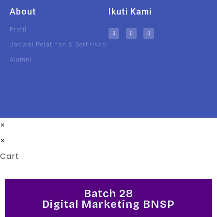
About
Ikuti Kami
Profil
Jadwal Pelatihan & Sertifikasi
Alumni
UIN Malang
Unisma
×
×
Cart
Batch 28
Digital Marketing BNSP