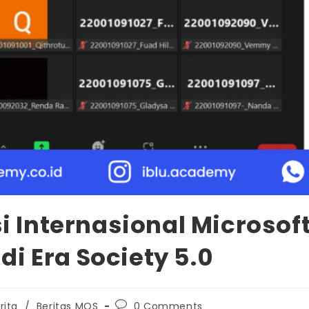
asi Internasional Microso
i Era Society 5.0
rita
/
Beritas MOS
0 Comments