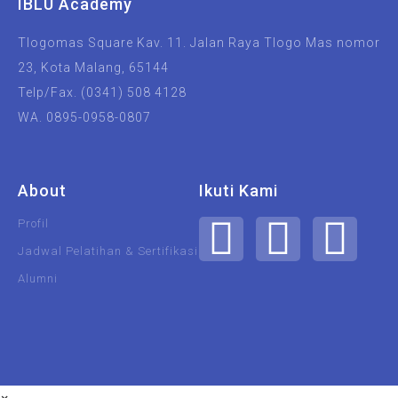
IBLU Academy
Tlogomas Square Kav. 11. Jalan Raya Tlogo Mas nomor
23, Kota Malang, 65144
Telp/Fax. (0341) 508 4128
WA. 0895-0958-0807
About
Ikuti Kami
Profil
Jadwal Pelatihan & Sertifikasi
Alumni
UIN Malang
Unisma