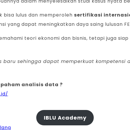
ampuannya dalam menyelesaikan studi kasus nyata ber
uk bisa lulus dan memperoleh
sertifikasi internas
si yang dapat meningkatkan daya saing lulusan FEB
mahami teori ekonomi dan bisnis, tetapi juga siap
nis baru sehingga dapat memperkuat kompetensi d
 paham analisis data ?
.id/
IBLU Academy
alang