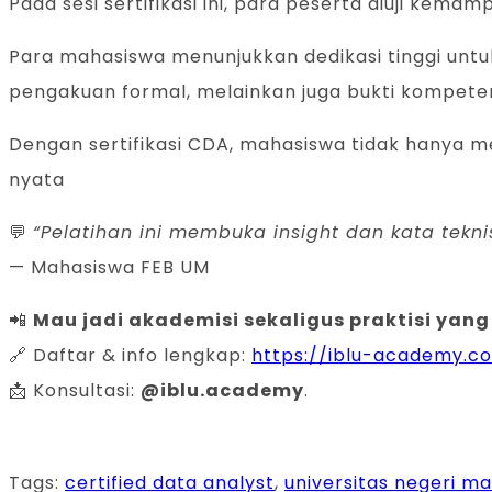
Pada sesi sertifikasi ini, para peserta diuji kem
Para mahasiswa menunjukkan dedikasi tinggi unt
pengakuan formal, melainkan juga bukti kompeten
Dengan sertifikasi CDA, mahasiswa tidak hanya me
nyata
💬
“Pelatihan ini membuka insight dan kata tek
— Mahasiswa FEB UM
📲
Mau jadi akademisi sekaligus praktisi yang
🔗 Daftar & info lengkap:
https://iblu-academy.co
📩 Konsultasi:
@iblu.academy
.
Tags
:
certified data analyst
,
universitas negeri m