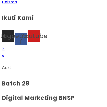
Unisma
Ikuti Kami
stagram
Facebook-
Youtube
f
×
×
Cart
Batch 28
Digital Marketing BNSP