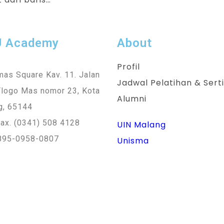
U Academy
About
Profil
as Square Kav. 11. Jalan
Jadwal Pelatihan & Serti
Tlogo Mas nomor 23, Kota
Alumni
g, 65144
ax. (0341) 508 4128
UIN Malang
895-0958-0807
Unisma