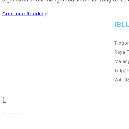
Continue Reading
IBL
Tlogom
Raya 
Malan
Telp/F
WA. 0