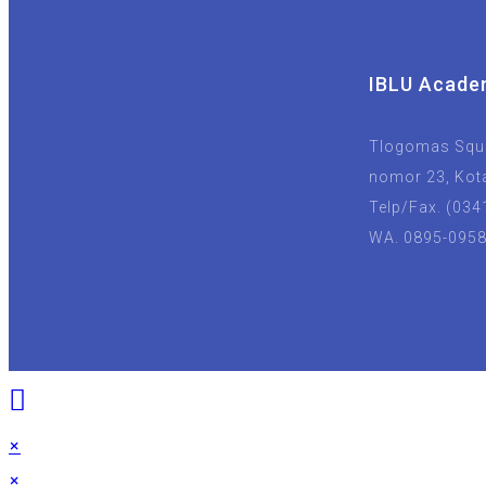
IBLU Acade
Tlogomas Squa
nomor 23, Kot
Telp/Fax. (034
WA. 0895-095
×
×