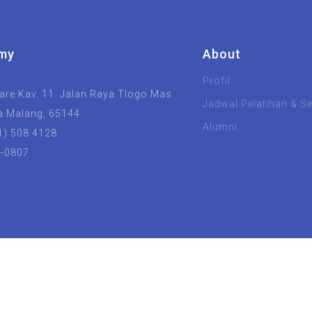
my
About
Profil
re Kav. 11. Jalan Raya Tlogo Mas
Jadwal Pelatihan & Ser
a Malang, 65144
Alumni
1) 508 4128
8-0807
UIN Malang
Unisma