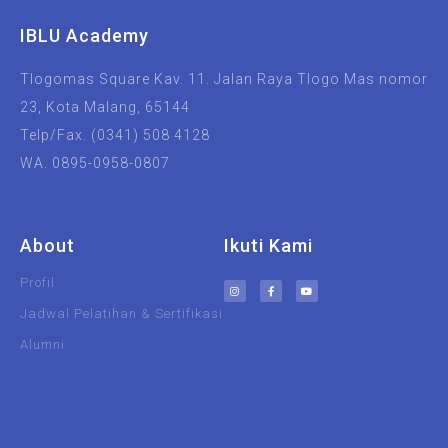
IBLU Academy
Tlogomas Square Kav. 11. Jalan Raya Tlogo Mas nomor
23, Kota Malang, 65144
Telp/Fax. (0341) 508 4128
WA. 0895-0958-0807
About
Ikuti Kami
Profil
Jadwal Pelatihan & Sertifikasi
Alumni
UIN Malang
Unisma