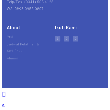
Telp/Fax. (0341) 508 4128
WA. 0895-0958-0807
About
Ikuti Kami
Profil
Jadwal Pelatihan &
Sertifikasi
Alumni
UIN Malang
Unisma
×