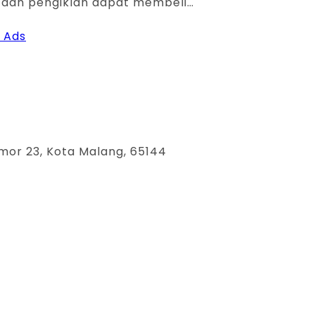
 dan pengiklan dapat membeli…
m Ads
mor 23, Kota Malang, 65144