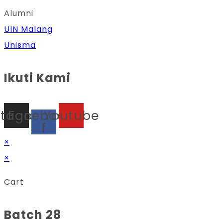
Alumni
UIN Malang
Unisma
Ikuti Kami
stagram
Facebook-
Youtube
f
×
×
Cart
Batch 28