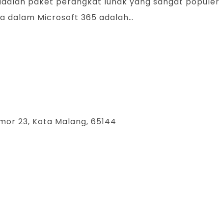
 adalah paket perangkat lunak yang sangat popule
una dalam Microsoft 365 adalah…
mor 23, Kota Malang, 65144