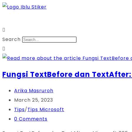
Skip
to
content
Search
Fungsi TextBefore dan TextAfter
Post
Arika Masruroh
author:
Post
March 25, 2023
published:
Post
Tips
/
Tips Microsoft
category:
Post
0 Comments
comments: