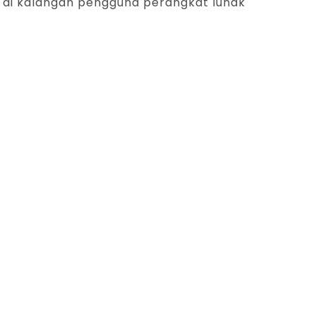
r di kalangan pengguna perangkat lunak