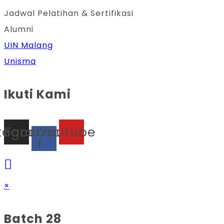
Jadwal Pelatihan & Sertifikasi
Alumni
UIN Malang
Unisma
Ikuti Kami
stagram
Facebook-
Youtube
f
×
Batch 28