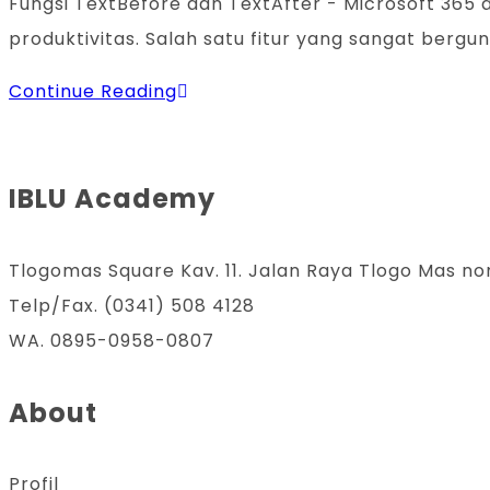
Fungsi TextBefore dan TextAfter - Microsoft 365
produktivitas. Salah satu fitur yang sangat berg
Fungsi
Continue Reading
TextBefore
dan
IBLU Academy
TextAfter:
Tips
Mengekstrak
Tlogomas Square Kav. 11. Jalan Raya Tlogo Mas no
Kata
Telp/Fax. (0341) 508 4128
pada
WA. 0895-0958-0807
Sebuah
Kalimat
About
Profil