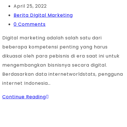
author:
Post
April 25, 2022
published:
Post
Berita DIgital Marketing
category:
Post
0 Comments
comments:
Digital marketing adalah salah satu dari
beberapa kompetensi penting yang harus
dikuasai oleh para pebisnis di era saat ini untuk
mengembangkan bisnisnya secara digital.
Berdasarkan data internetworldstats, pengguna
internet Indonesia…
Sertifikasi
Continue Reading
Digital
Marketing
BNSP