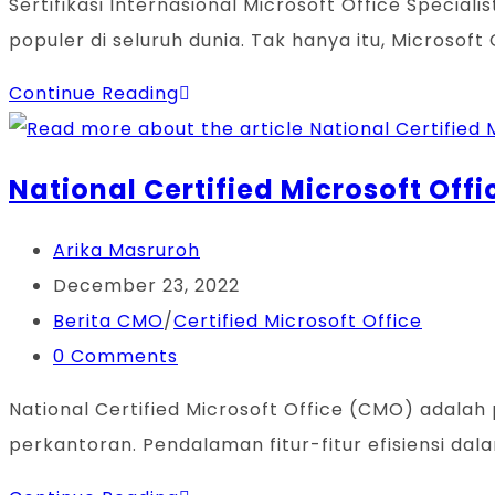
Sertifikasi Internasional Microsoft Office Special
populer di seluruh dunia. Tak hanya itu, Microsoft 
Sertifikasi
Continue Reading
Internasional
Microsoft
National Certified Microsoft Off
Office
Specialist:
Post
Arika Masruroh
Upaya
author:
Post
December 23, 2022
Meningkatkan
published:
Post
Berita CMO
/
Certified Microsoft Office
Kompetensi
category:
Post
0 Comments
Profesional
comments:
National Certified Microsoft Office (CMO) adalah 
Tendik
perkantoran. Pendalaman fitur-fitur efisiensi dal
FIP
UM