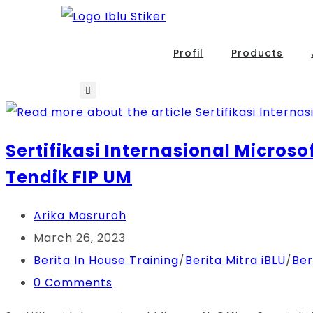
Skip
to
Profil
Products
content
Sertifikasi Internasional Micros
Tendik FIP UM
Post
Arika Masruroh
author:
Post
March 26, 2023
published:
Post
Berita In House Training
/
Berita Mitra iBLU
/
Ber
category:
Post
0 Comments
comments: